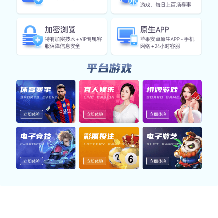
v6.1.3 · 2025年6月
更新赛事推送机制，数据加载更快。
关键词高亮检索功能上线，搜索更便捷。
提升老旧设备兼容性，视觉显示更统一。
2024 年
2023 年