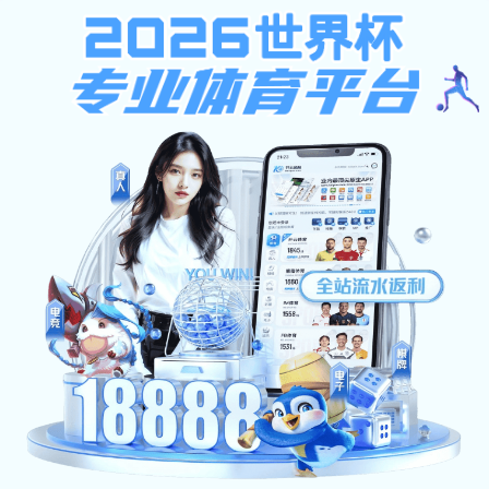
注册入口
移动端888电子官网，畅享体育直播体
验
覆盖全球热门赛事，集成实时比分、互动社区、深度数据分
析等核心功能
App Store 下载
Google Play 获取