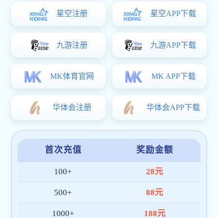
智能分析
结合大数据与趋势洞察，带来更深入的赛事理解。
版本更新记录 · 按时间分组查看
每次更新内容一目了然，888电子官网不断打磨细节，提升
体验。