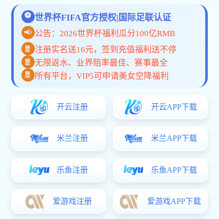
极速比分
支持888电子(中国游)有限公司官网全类别体育项目，
赛事动态快速同步。
互动社区
畅所欲言，与全球球迷一起交流观点、参与讨论。